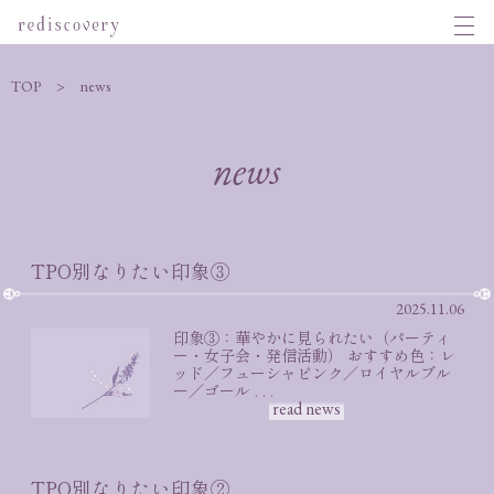
TOP
news
news
TPO別なりたい印象③
2025.11.06
印象③：華やかに見られたい（パーティ
ー・女子会・発信活動） おすすめ色：レ
ッド／フューシャピンク／ロイヤルブル
ー／ゴール . . .
read news
TPO別なりたい印象②