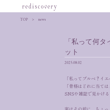
TOP
news
「私って何タ
ット
2025.08.02
「私ってブルベ？イエ
「骨格はどれに当ては
SNSや雑誌で見かけ
実はその前に、ちょっ