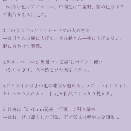
→明るい色はアイホール、中間色は二重幅、締め色はキワ
で奥行きある目元に。
3.目の形に合ったアイシャドウの入れ方を
→丸目さんは横に広げて、切れ長さん→横に広げるなど、
形に合わせて調整。
4.ラメ・パールは“黒目上・涙袋”にポイント使い
→やりすぎず、立体感とツヤ感をプラス。
5.アイラインはまつ毛の隙間を埋めるように →インライン
をしっかり入れると、目元が自然にくっきり見える。
6. 目尻は「3〜5mm延長」で優しく引き締め
→跳ね上げは凛とした印象、下げ気味は穏やかな印象に。