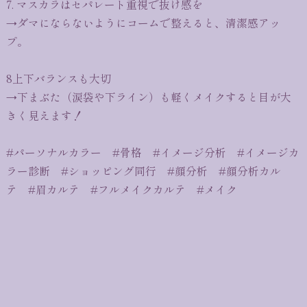
7. マスカラはセパレート重視で抜け感を
→ダマにならないようにコームで整えると、清潔感アッ
プ。
8上下バランスも大切
→下まぶた（涙袋や下ライン）も軽くメイクすると目が大
きく見えます！
#パーソナルカラー #骨格 #イメージ分析 #イメージカ
ラー診断 #ショッピング同行 #顔分析 #顔分析カル
テ #眉カルテ #フルメイクカルテ #メイク
menu
news
before after
contact