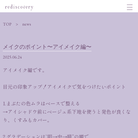
TOP
news
メイクのポイント〜アイメイク編〜
2025.06.24
アイメイク編です。
目元の印象アップ！アイメイクで気をつけたいポイント
1.まぶたの色ムラはベースで整える
→アイシャドウ前にベージュ系下地を使うと発色が良くな
り、くすみもカバー。
2.グラデーションは“明→中→暗”の順で