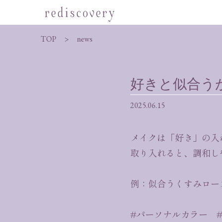
TOP
news
好きと似合う
2025.06.15
メイクは「好き」の入
取り入れると、調和し
例：似合うくすみロー
#パーソナルカラー 