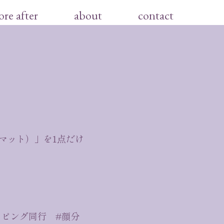
ore after
about
contact
マット）」を1点だけ
ッピング同行 #顔分