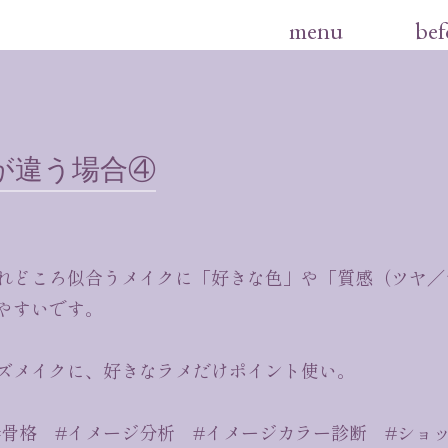
menu
bef
が違う場合④
れどころ似合うメイクに「好きな色」や「質感（ツヤ／
やすいです。
ズメイクに、好きなラメだけポイント使い。
#骨格 #イメージ分析 #イメージカラー診断 #ショ